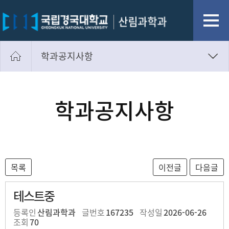
학과공지사항
학과공지사항
학과 소식
학과공지사항
학생회 소식
취업정보게시판
Photo Gallery
테스트중
등록인
산림과학과
글번호
167235
작성일
2026-06-26
조회
70