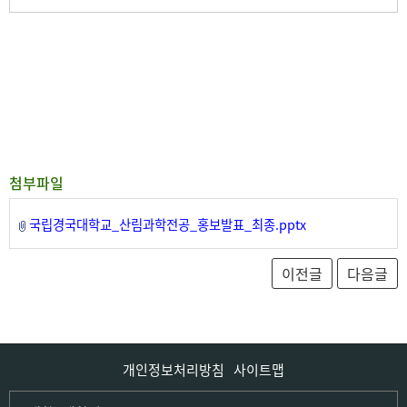
첨부파일
국립경국대학교_산림과학전공_홍보발표_최종.pptx
개인정보처리방침
사이트맵
인문사회·IT대학