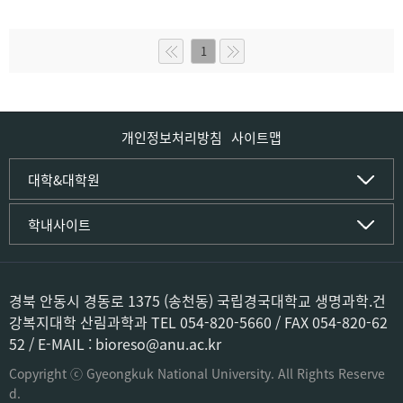
1
개인정보처리방침
사이트맵
인문사회·IT대학
대학&대학원
인문·문화학부
국립경국대학교
학내사이트
국어국문학전공
(재)국립경국대학교발전기금
중국어문·문화학전공
글로컬인재양성관(고시원)
한자문화콘텐츠학전공
공동실험실습관
문화유산학전공
공용S/W관리시스템
경북 안동시 경동로 1375 (송천동) 국립경국대학교 생명과학.건
미디어문화커뮤니케이션학전공
공자학원
강복지대학 산림과학과 TEL 054-820-5660 / FAX 054-820-62
사학전공
공학교육인증시스템
52 / E-MAIL : bioreso@anu.ac.kr
과학영재교육원
컴퓨터·소프트웨어공학부
교육혁신본부
Copyright ⓒ Gyeongkuk National University. All Rights Reserve
컴퓨터공학전공
도서관
d.
소프트웨어융합전공